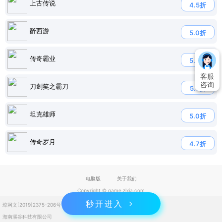
上古传说
4.5折
醉西游
5.0折
传奇霸业
5.0折
客服
咨询
刀剑笑之霸刀
5.5折
坦克雄师
5.0折
传奇岁月
4.7折
电脑版
关于我们
Copyright © game.zixia.com
秒开进入
琼网文[2019]2375-206号
琼ICP备2023004832号
海南溪谷科技有限公司