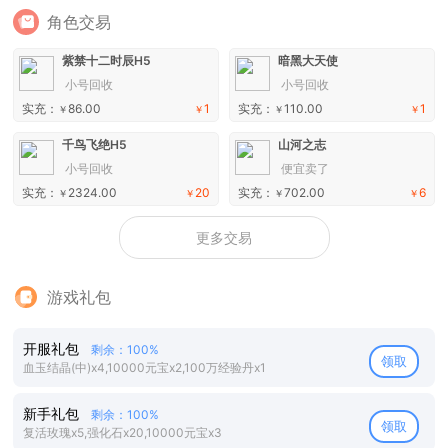
角色交易
紫禁十二时辰H5
暗黑大天使
小号回收
小号回收
实充：
86.00
1
实充：
110.00
1
￥
￥
￥
￥
千鸟飞绝H5
山河之志
小号回收
便宜卖了
实充：
2324.00
20
实充：
702.00
6
￥
￥
￥
￥
更多交易
游戏礼包
开服礼包
剩余：100%
领取
血玉结晶(中)x4,10000元宝x2,100万经验丹x1
新手礼包
剩余：100%
领取
复活玫瑰x5,强化石x20,10000元宝x3