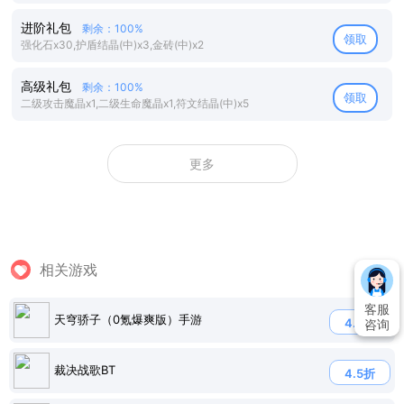
进阶礼包
剩余：100%
领取
强化石x30,护盾结晶(中)x3,金砖(中)x2
高级礼包
剩余：100%
领取
二级攻击魔晶x1,二级生命魔晶x1,符文结晶(中)x5
更多
相关游戏
客服
天穹骄子（0氪爆爽版）手游
4.7折
咨询
裁决战歌BT
4.5折