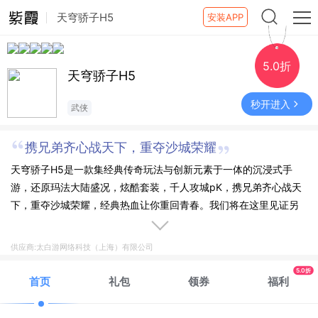
天穹骄子H5
安装APP
5.0折
天穹骄子H5
秒开进入
武侠
携兄弟齐心战天下，重夺沙城荣耀
天穹骄子H5是一款集经典传奇玩法与创新元素于一体的沉浸式手
游，还原玛法大陆盛况，炫酷套装，千人攻城pK，携兄弟齐心战天
下，重夺沙城荣耀，经典热血让你重回青春。我们将在这里见证另
一个您的崛起！
供应商:太白游网络科技（上海）有限公司
5.0折
首页
礼包
领券
福利