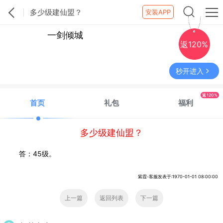
多少级建仙盟？
安装APP
一剑倾城
返120%
秒开进入
返120%
首页
礼包
福利
多少级建仙盟？
答：45级。
紫霞-客服发表于:1970-01-01 08:00:00
上一篇
返回列表
下一篇