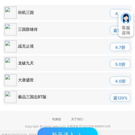
街机三国
4.9折
客服
三国群雄传
返120%
咨询
战无止境
4.7折
龙破九天
5.0折
大唐盛世
4.0折
极品三国志BT版
返120%
电脑版
关于我们
Copyright © game.zixia.com 文网游备字[2013]W-WWW113号
秒开进入