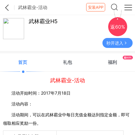
武林霸业-活动
安装APP
武林霸业H5
返60%
秒开进入
返60%
首页
礼包
福利
武林霸业-活动
活动开始
时间：
2017年
7
月
18
日
活动
内容：
活动
期间，
可以
在武林霸业中每日充值
金额
达到指定金额，
即可
领取
相应
奖励
一份。