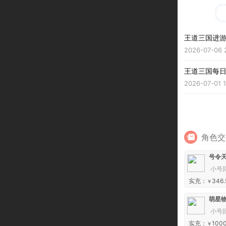
王道三国进
2026-07-06 
王道三国每
2026-07-01 1
角色交
号令天
小号
实充：
346.
￥
萌星物
小号
实充：
1000
￥