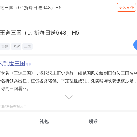
道三国（0.1折每日送648）H5
安装APP
王道三国（0.1折每日送648）H5
策略
卡牌
三国
风乱世三国
置卡牌《王道三国》，深挖汉末正史典故，细腻国风立绘刻画每位三国名
奇名将领兵出征，征伐各路诸侯、平定乱世战乱，凭谋略与铁骑纵横沙场
于你的三国霸业。
鹤网络科技有限公司
礼包
领券