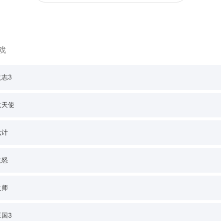
戏
志3
大天使
六计
之怒
之师
国3