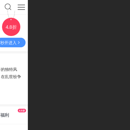
4.8折
秒开进入
将的独特风
，在乱世纷争
4.8折
福利