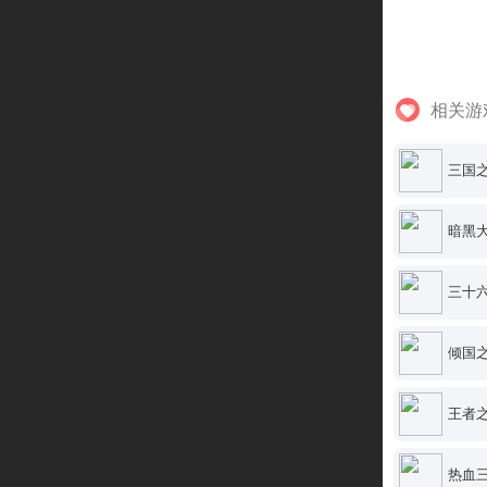
相关游
三国之
暗黑
三十
倾国
王者
热血三