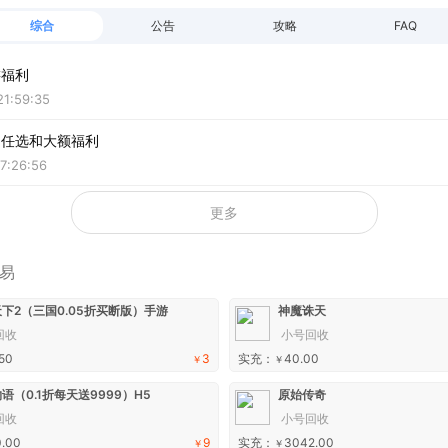
综合
公告
攻略
FAQ
游福利
21:59:35
日任选和大额福利
7:26:56
更多
易
下2（三国0.05折买断版）手游
神魔诛天
回收
小号回收
50
3
实充：
40.00
￥
￥
语（0.1折每天送9999）H5
原始传奇
回收
小号回收
.00
9
实充：
3042.00
￥
￥