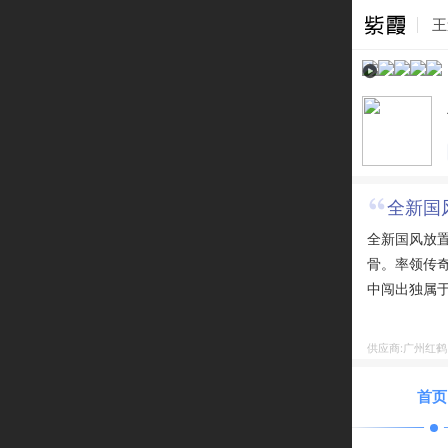
王
全新国
全新国风放
骨。率领传
中闯出独属
供应商:广州红
首页