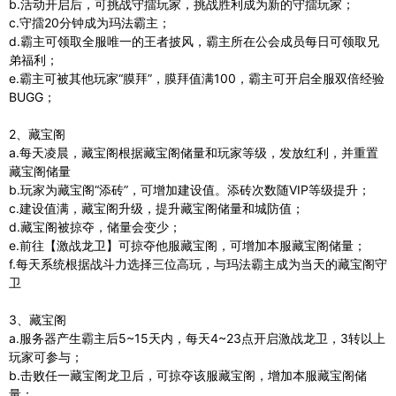
b.活动开启后，可挑战守擂玩家，挑战胜利成为新的守擂玩家；
c.守擂20分钟成为玛法霸主；
d.霸主可领取全服唯一的王者披风，霸主所在公会成员每日可领取兄
弟福利；
e.霸主可被其他玩家“膜拜”，膜拜值满100，霸主可开启全服双倍经验
BUGG；
2、藏宝阁
a.每天凌晨，藏宝阁根据藏宝阁储量和玩家等级，发放红利，并重置
藏宝阁储量
b.玩家为藏宝阁“添砖”，可增加建设值。添砖次数随VIP等级提升；
c.建设值满，藏宝阁升级，提升藏宝阁储量和城防值；
d.藏宝阁被掠夺，储量会变少；
e.前往【激战龙卫】可掠夺他服藏宝阁，可增加本服藏宝阁储量；
f.每天系统根据战斗力选择三位高玩，与玛法霸主成为当天的藏宝阁守
卫
3、藏宝阁
a.服务器产生霸主后5~15天内，每天4~23点开启激战龙卫，3转以上
玩家可参与；
b.击败任一藏宝阁龙卫后，可掠夺该服藏宝阁，增加本服藏宝阁储
量；