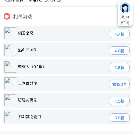
《三生三世十里桃花》活动介绍
相关游戏
客服
咨询
倾国之怒
4.7折
热血三国3
4.8折
熊猫人（0.1折）
4.5折
三国群雄传
返120%
暗黑封魔录
4.5折
刀剑笑之霸刀
5.5折