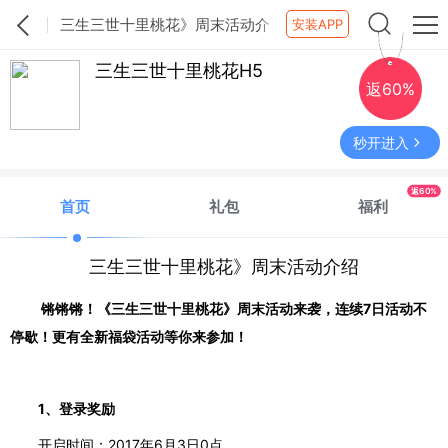
三生三世十里桃花》周末活动介
安装APP
绍
三生三世十里桃花H5
返60%
秒开进入
返60%
首页
礼包
福利
三生三世十里桃花》周末活动介绍
锵锵锵
！《
三生三世十里桃花
》
周末
活动来袭，
连续
7日
活动不
停歇！
更有
全新
福袋活动
等你来参加！
1、登录奖励
开启时间：
2017年6月3日0点