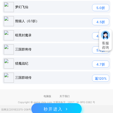
梦幻飞仙
5.0折
熊猫人（0.1折）
4.5折
暗黑封魔录
4.5折
客服
咨询
三国群将传
5.0折
猎魔战纪
4.7折
三国群雄传
返120%
电脑版
关于我们
Copyright © game.zixia.com 文网游备字〔2017〕Ｍ-RPG 0382 号
秒开进入
琼网文[2019]2375-206号
琼ICP备2023004832号