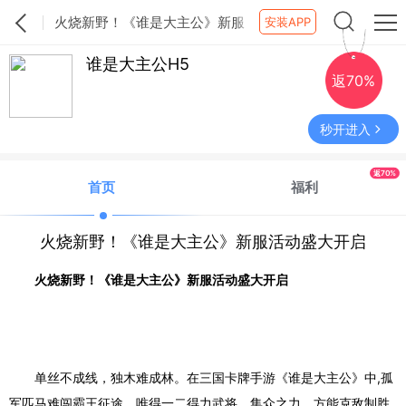
火烧新野！《谁是大主公》新服
安装APP
活动盛大开启
谁是大主公H5
返70%
秒开进入
返70%
首页
福利
火烧新野！《谁是大主公》新服活动盛大开启
火烧新野！《谁是大主公》新服活动盛大开启
单丝不成线，独木难成林。在
三国卡牌手游
《
谁是大主公
》中
,孤
军匹马难闯霸王征途，
唯得一二得力武将
，集众之力，方能克敌制胜