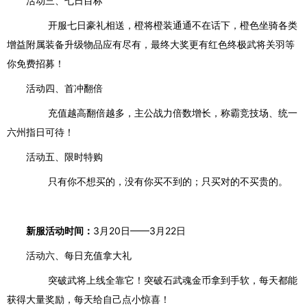
活动三、七日目标
开服七日
豪礼相送，橙将橙装通通不在话下，橙色坐骑各类
增益附属装备升级物品应有尽有，最终大奖更有红色终极武将关羽等
你
免费
招募！
活动四、首冲翻倍
充值越高翻倍越多，主公
战力
倍数增长，称霸竞技场、统一
六州指日可待！
活动五、限时特购
只有你不想买的，没有你买不到的；只买对的不买贵的。
新服活动时间：
3月20日——3月22日
活动六、每日充值拿大礼
突破武将上线全靠它！突破石武魂金币拿到手软，每天都能
获得大量奖励，每天给自己点小惊喜！