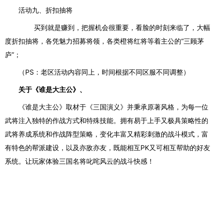
活动九、折扣抽将
买到就是赚到，把握机会很重要，看脸的时刻来临了，大幅
度折扣抽将，各凭魅力招募将领，各类
橙将红将
等着主公的
“三顾茅
庐”；
（
PS：老区活动内容同上，时间根据不同区服不同调整）
关于《谁是大主公》、
《谁是大主公》
取材于《三国演义》并秉承原著风格，为每一位
武将注入独特的作战方式和特殊技能。拥有易于上手又极具策略性的
武将养成系统和作战阵型策略，变化丰富又精彩刺激的战斗模式，富
有特色的
帮派
建设，以及亦敌亦友，既能相互
PK又可相互帮助的好友
系统。让玩家体验三国名将叱咤风云的战斗快感！