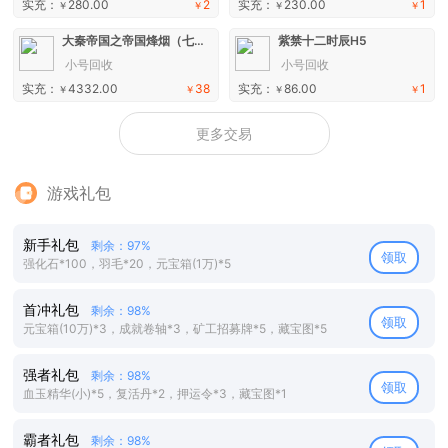
实充：
280.00
2
实充：
230.00
1
￥
￥
￥
￥
大秦帝国之帝国烽烟（七日登录侠女同游）手游
紫禁十二时辰H5
小号回收
小号回收
实充：
4332.00
38
实充：
86.00
1
￥
￥
￥
￥
更多交易
游戏礼包
新手礼包
剩余：97%
领取
强化石*100，羽毛*20，元宝箱(1万)*5
首冲礼包
剩余：98%
领取
元宝箱(10万)*3，成就卷轴*3，矿工招募牌*5，藏宝图*5
强者礼包
剩余：98%
领取
血玉精华(小)*5，复活丹*2，押运令*3，藏宝图*1
霸者礼包
剩余：98%