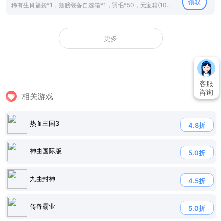
领取
稀有生肖福袋*1，翅膀装备自选箱*1，羽毛*50，元宝箱(10万)*10
更多
客服
咨询
相关游戏
热血三国3
4.8折
神曲国际版
5.0折
九曲封神
4.5折
传奇霸业
5.0折