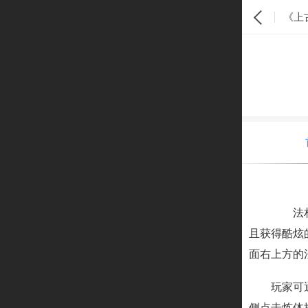
《上
法
且获得酷炫
面右上方的法
玩家可
侧点击炼体