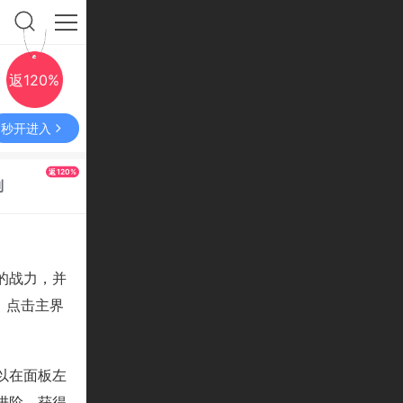
返120%
秒开进入
返120%
利
的战力，并
，点击主界
以在面板左
进阶，获得