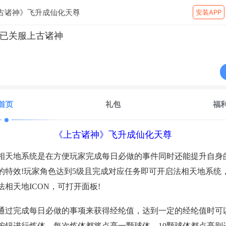
古诸神》飞升成仙化天尊
安装APP
已关服上古诸神
首页
礼包
福
《上古诸神》飞升成仙化天尊
相天地系统是在方便玩家完成每日必做的事件同时还能提升自身
的特效!玩家角色达到5级且完成对应任务即可开启法相天地系统
相天地ICON，可打开面板!
通过完成每日必做的事项来获得经纶值，达到一定的经纶值时可
按钮进行炼体，每次炼体都将点亮一颗球体，10颗球体都点亮则