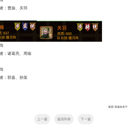
阵
：曹操、关羽
阵
：诸葛亮、周瑜
阵
：郭嘉、孙策
紫霞-客服发表于:201
上一篇
返回列表
下一篇