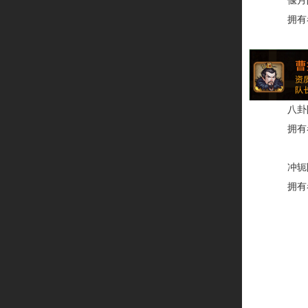
偃月
拥有者
八卦
拥有者
冲轭
拥有者