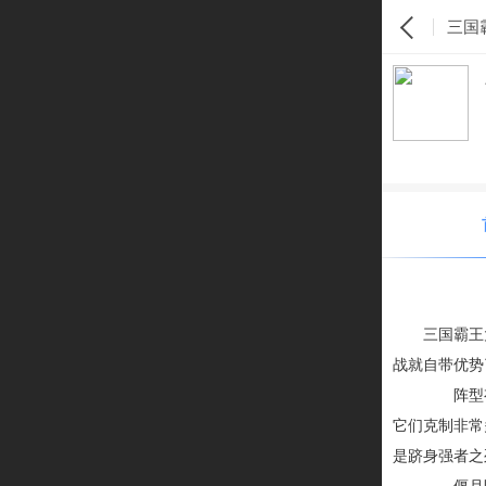
三国
三国霸王
战就自带优势
阵型有很
它们克制非常
是跻身强者之