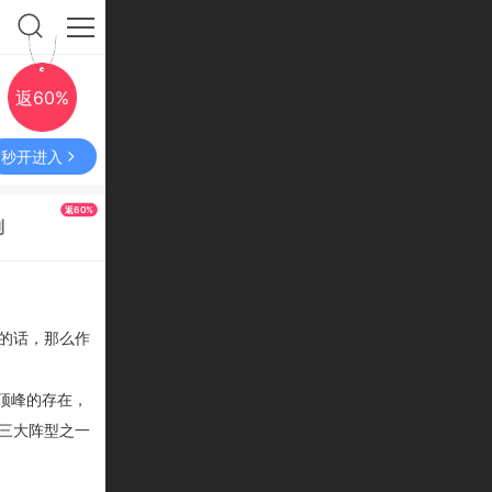
返60%
秒开进入
返60%
利
的话，那么作
顶峰的存在，
三大阵型之一