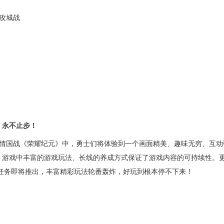
攻城战
永不止步！
情国战《荣耀纪元》中，勇士们将体验到一个画面精美、趣味无穷、互动
戏，游戏中丰富的游戏玩法、长线的养成方式保证了游戏内容的可持续性。
家任务即将推出，
丰富精彩玩法轮番轰炸，好玩到根本停不下来！