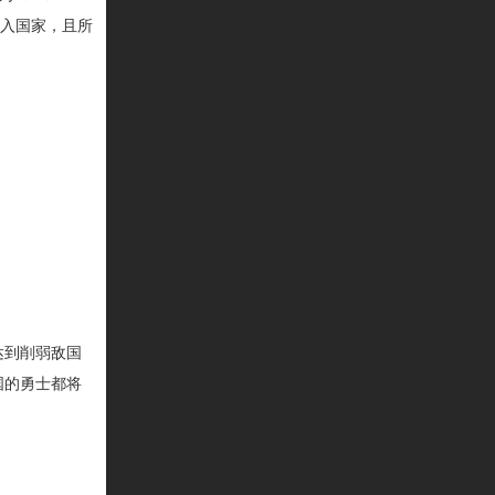
加入国家，且所
达到削弱敌国
国的勇士都将