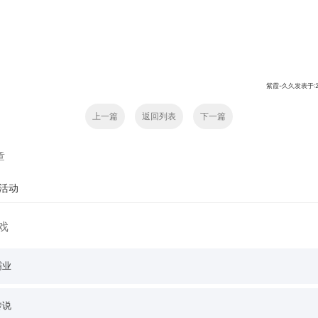
紫霞-久久发表于:201
上一篇
返回列表
下一篇
章
活动
戏
霸业
传说