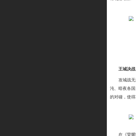
王城决战
攻城战无
沌、暗夜各国
的对碰，使得
在《荣耀