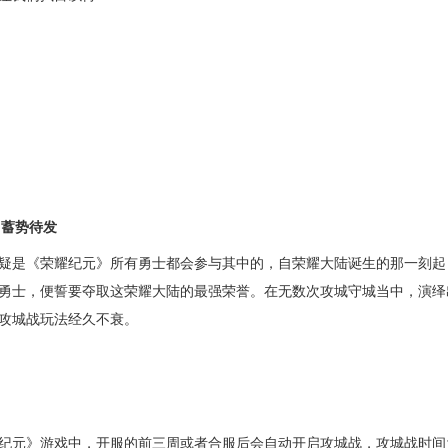
蓄势待发
疑是《荣耀纪元》所有勇士都会参与其中的，自荣耀大陆诞生的那一刻起
勇士，便誓要夺取这荣耀大陆的最强荣誉。在无数次攻城守城当中，演绎
攻城战玩法经久不衰。
纪元》游戏中，开服的前三周或者合服后会自动开启攻城战，攻城战时间