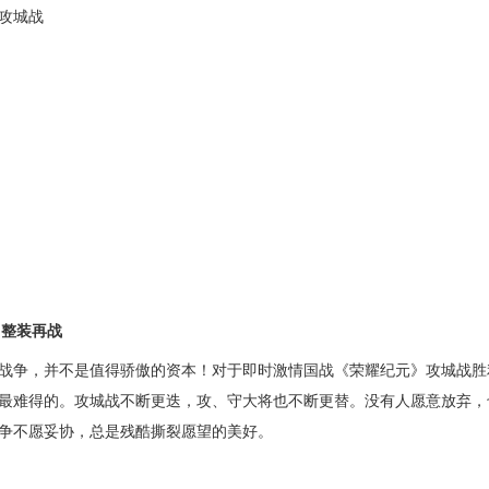
攻城战
整装再战
战争，并不是值得骄傲的资本！对于即时激情国战《荣耀纪元》攻城战胜
最难得的。攻城战不断更迭，攻、守大将也不断更替。没有人愿意放弃，
争不愿妥协，总是残酷撕裂愿望的美好。