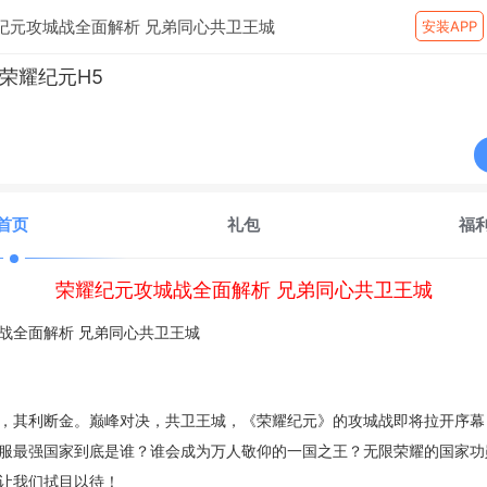
纪元攻城战全面解析 兄弟同心共卫王城
安装APP
荣耀纪元H5
首页
礼包
福
荣耀纪元攻城战全面解析 兄弟同心共卫王城
战全面解析
兄弟同心共卫王城
，其利断金。巅峰对决，共卫王城，《荣耀纪元》的攻城战即将拉开序幕
服最强国家到底是谁？谁会成为万人敬仰的一国之王？无限荣耀的国家功
让我们拭目以待！