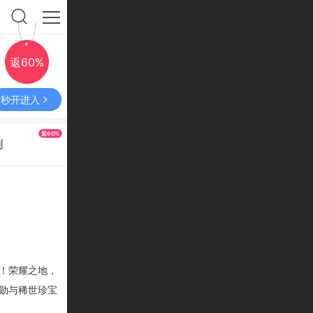
返60%
秒开进入
返60%
利
！荣耀之地，
勋与稀世珍宝