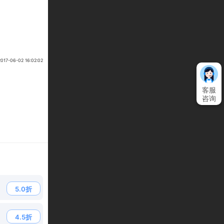
7-06-02 16:02:02
客服
咨询
5.0折
4.5折