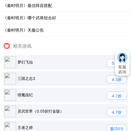
《秦时明月》最佳阵容搭配
《秦时明月》哪个武将组合好
《秦时明月》关服公告
相关游戏
梦幻飞仙
5.0折
客服
咨询
三国之志3
4.5折
猎魔战纪
4.7折
灵武世界（0.05折打金版）
4.7折
王者之师
返120%