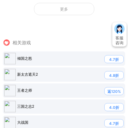
更多
客服
相关游戏
咨询
倾国之怒
4.7折
新太古遮天2
4.8折
王者之师
返120%
三国之志2
4.0折
大战国
4.7折