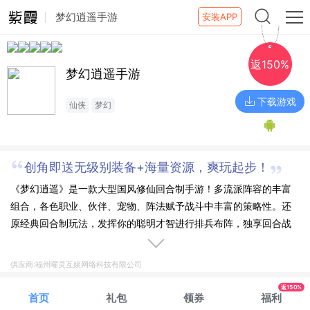
梦幻逍遥手游
安装APP
返150%
梦幻逍遥手游
下载游戏
仙侠
梦幻
创角即送无级别装备+海量资源，爽玩起步！
《梦幻逍遥》是一款大型国风修仙回合制手游！多流派阵容的丰富
组合，各色职业、伙伴、宠物、阵法赋予战斗中丰富的策略性。还
原经典回合制玩法，发挥你的聪明才智进行排兵布阵，独享回合战
的刺激体验！日常玩法融入自动战斗、自动跑环等自动化功能，兼
具休闲游戏体验。
供应商:福州曜灵互娱网络科技有限公司
返150%
首页
礼包
领券
福利