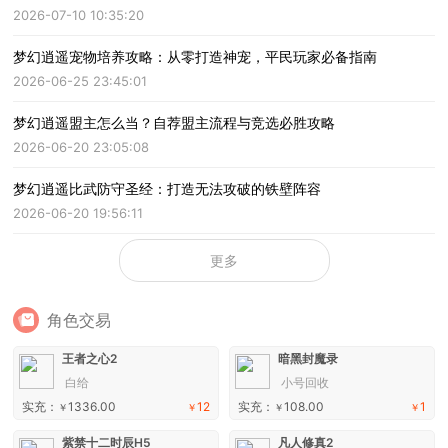
2026-07-10 10:35:20
梦幻逍遥宠物培养攻略：从零打造神宠，平民玩家必备指南
2026-06-25 23:45:01
梦幻逍遥盟主怎么当？自荐盟主流程与竞选必胜攻略
2026-06-20 23:05:08
梦幻逍遥比武防守圣经：打造无法攻破的铁壁阵容
2026-06-20 19:56:11
更多
角色交易
王者之心2
暗黑封魔录
白给
小号回收
实充：
1336.00
12
实充：
108.00
1
￥
￥
￥
￥
紫禁十二时辰H5
凡人修真2