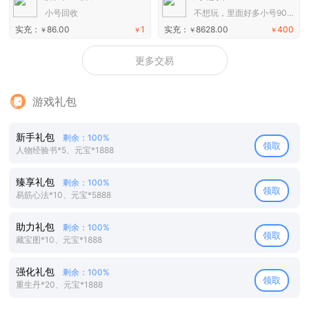
小号回收
不想玩，里面好多小号90+以上
实充：
86.00
1
实充：
8628.00
400
￥
￥
￥
￥
更多交易
游戏礼包
新手礼包
剩余：100%
领取
人物经验书*5、元宝*1888
臻享礼包
剩余：100%
领取
易筋心法*10、元宝*5888
助力礼包
剩余：100%
领取
藏宝图*10、元宝*1888
强化礼包
剩余：100%
领取
重生丹*20、元宝*1888