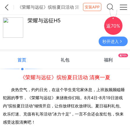
《荣耀与远征》缤纷夏日活动 清
安装APP
爽一夏
荣耀与远征H5
返70%
秒开进入
返70%
首页
礼包
福利
《荣耀与远征》缤纷夏日活动 清爽一夏
炎热空气，灼灼日光，在这个学生党宅家休息，上班族频频瞌睡
犯困的季节，《荣耀与远征》来拯救你们啦。
8月4日-8月19日游戏
内“
缤纷夏日活动
“倾情开启，让你放肆狂欢放肆玩。夏日福利礼包、
欢乐灯迷、充值有礼等活动“冰力十足”，一言不合还会发红包，快来
感受这股清爽吧！