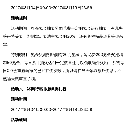
2017年8月04日00:00-2017年8月19日23:59
活动规则：
活动期间，可在氪金抽奖界面花费一定的氪金进行抽奖，有几率
获得特等奖，即刻拿走奖池中氪金的
30%，还有各种极品道具等你来
拿。
特别说明
：氪金奖池初始拥有
20万氪金，每花费200氪金奖池增
加50氪金。
每日累计抽奖达到一定数量还可以领取额外奖励，系统每
日
0点
会
重置玩家的已经抽奖次数，所以请在当天
领取额外奖励
，不
然隔天就重置了
哦
。
活动六：
冰爽
特惠
限购
8折礼包
活动时间
：
2017年8月04日00:00-2017年8月19日23:59
活动规则：