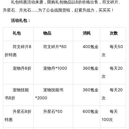
礼包特惠活动来袭，限购礼包物品以
8折价格出售，
符文碎片、
升星石、月光石
……为了公会战囤货啦，
赶紧
升战力，买买买
！
活动礼包：
礼包
物品
消耗
次数
符文碎片8
符文碎片*60
400氪金
每天50
折特惠
次
宠物丹8折
宠物丹*1000
360氪金
每天20
次
宠物技能
宠物技能书
360氪金
每天20
书8折
*2000
次
升星石8折
升星石*50
600氪金
每天
特惠
100次