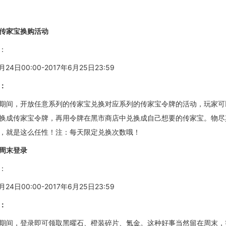
传家宝换购活动
：
月24日00:00-2017年6月25日23:59
：
期间
，
开放任意系列的传家宝兑换对应系列的传家宝令牌的活动，玩家可
换成传家宝令牌，再用令牌
在
黑市商店中兑换
成
自己想要的传家宝
。物尽
，就是这么任性！注：
每天限定兑换次数哦！
周末登录
：
月24日00:00-2017年6月25日23:59
：
期间，登录即可领取黑曜石、橙装碎片、氪金
。这种好事当然留在周末，