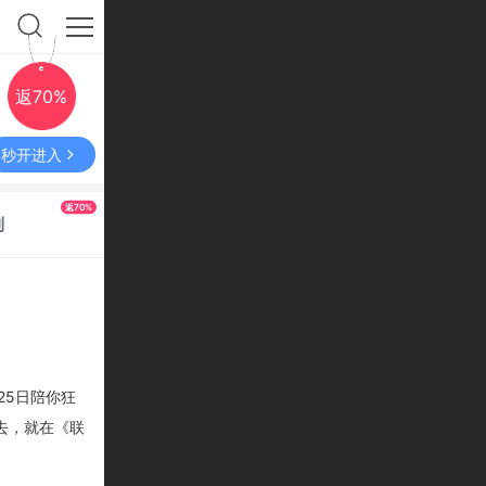
返70%
秒开进入
返70%
利
25日
陪你狂
去，就在《联