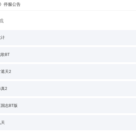
》停服公告
戏
六计
歌BT
古遮天2
真2
国志BT版
九天