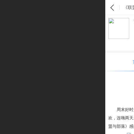
《联
周末好时
欢
，连嗨两天
盟与部落》感