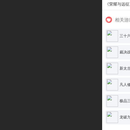
《荣耀与远征
相关游
三十
裁决战
新太
凡人修
极品三
龙破