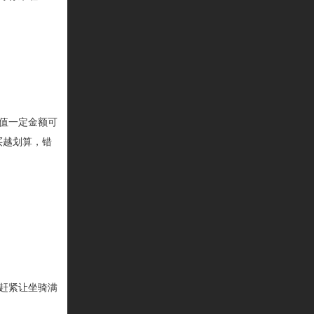
值一定金额可
买越划算，错
赶紧让坐骑满