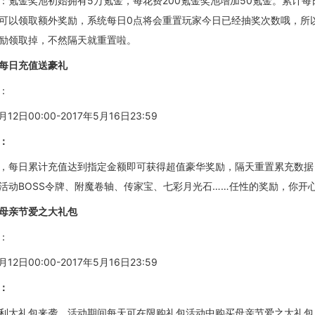
：氪金奖池初始拥有
5万氪金，每花费200氪金奖池增加50氪金。
累计每
可以领取额外奖励，系统每日
0点将会重置玩家今日已经抽奖次数哦，所
励领取掉，不然隔天就重置
啦
。
每日充值送豪礼
：
月12日00:00-2017年5月16日23:59
：
，每日累计充值达到指定金额即可获得超值豪华奖励，隔天重置累充数据
活动
BOSS令牌、附魔卷轴、传家宝、七彩月光石……任性的奖励，你开
母亲节爱之大礼包
：
月12日00:00-2017年5月16日23:59
：
利大礼包来袭，活动期间每天可在限购礼包活动中购买母亲节爱之大礼包