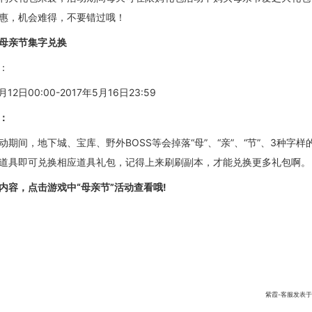
惠，
机会难得，不要错过
哦
！
母亲节集字兑换
：
月12日00:00-2017年5月16日23:59
：
动期间，地下城、宝库、野外
BOSS等会掉落“母”、“亲”、“节”、3种字
道具即可兑换
相应
道具礼包，记得上来刷刷副本
，才能兑换更多礼包啊。
内容，点击游戏中
“
母亲节
”
活动
查看哦
!
紫霞-客服发表于:201