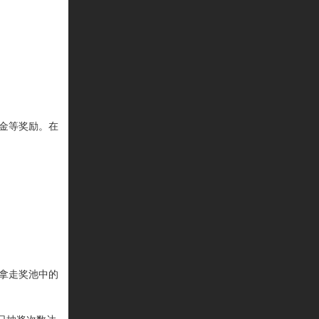
金等
奖励
。在
拿走奖池中的