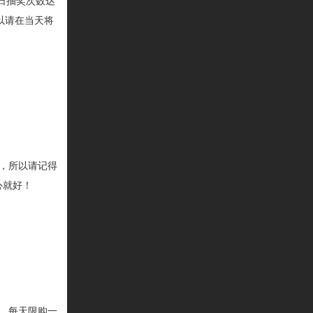
日抽奖次数达
以请在当天将
，所以请记得
心就好！
，每天限购一