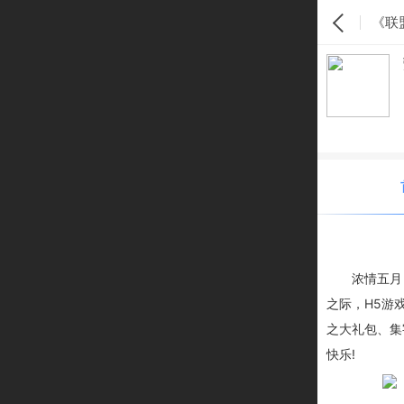
《联
浓情五月
之际，H5游戏
之大礼包、集
快乐!