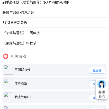
剁手必杀技《联盟与部落》双11“狗粮”限时购
联盟与部落-游戏介绍
8月3日更新公告
《荣耀与远征》二周年庆
《荣耀与远征》中秋节
相关游戏
三国群将传
5.0折
传奇霸业
5.0折
客服
咨询
裁决战歌BT
4.5折