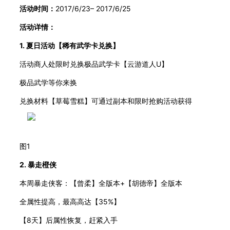
活动时间：
2017/6/23
–
2017
/6/
25
活动详情：
1. 夏日活动【稀有武学卡兑换】
活动商人处限时兑换极品武学卡【云游道人
U】
极品武学等你来换
兑换材料【草莓雪糕】可通过副本和限时抢购活动获得
图
1
2. 暴走橙侠
本周暴走侠客：【曾柔】全版本
+
【胡德帝
】
全版本
全属性提高，最高高达【
35%】
【
8天】后属性恢复，赶紧入手