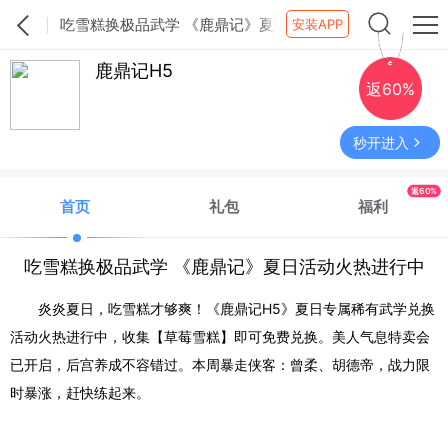
吃雪糕换极品武学 《鹿鼎记》夏
安装APP
日活动火热进行中
鹿鼎记H5
返60%
秒开进入
返60%
首页
礼包
福利
吃雪糕换极品武学 《鹿鼎记》夏日活动火热进行中
炎炎夏日，吃雪糕才够爽！《鹿鼎记
H5》夏日专属稀有武学兑换
活动火热进行中，收集【草莓雪糕】即可免费兑换。美人气息特卖会
已开启，后宫养成不容错过。本周暴走侠客：曾柔、胡德帝，战力限
时暴涨，赶快练起来。