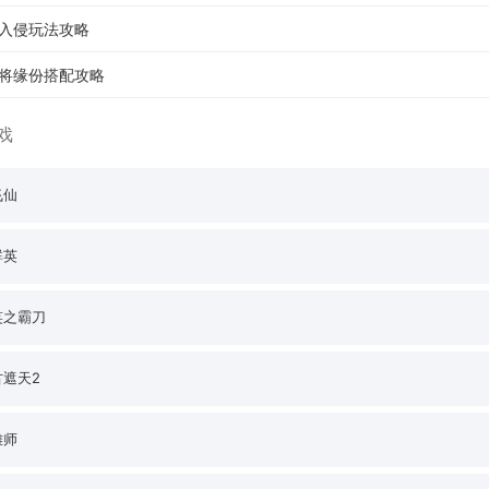
入侵玩法攻略
将缘份搭配攻略
戏
飞仙
群英
笑之霸刀
古遮天2
雄师