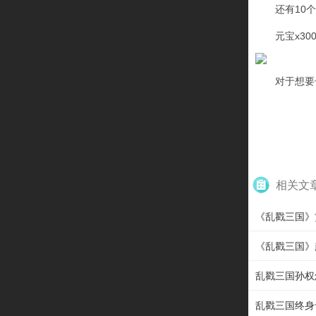
还有10
元宝x3
对于想要
相关文
《乱戳三国》
《乱戳三国》
乱戳三国孙权
乱戳三国终身