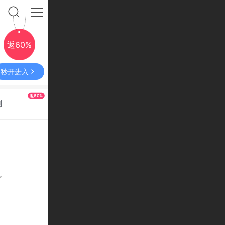
返60%
秒开进入
返60%
利
。