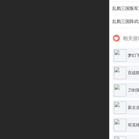
乱戳三国叛军
乱戳三国阵武
相关游
梦幻
百战
刀剑
新太
坦克