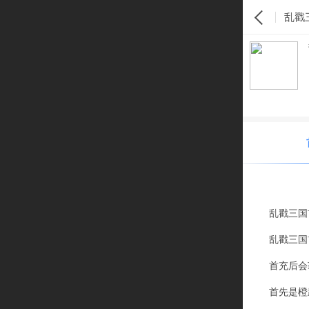
乱戳
乱戳三国
乱戳三国
首充后会
首先是橙