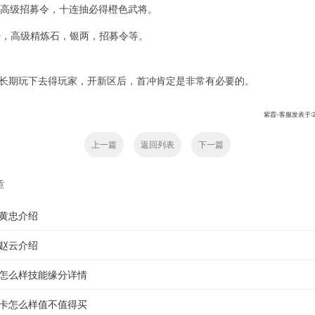
个高级招募令，十连抽必得橙色武将。
00，高级精炼石，银两，招募令等。
长期玩下去得玩家，开新区后，首冲肯定是非常有必要的。
紫霞-客服发表于:201
上一篇
返回列表
下一篇
章
黄忠介绍
赵云介绍
怎么样技能缘分详情
卡怎么样值不值得买