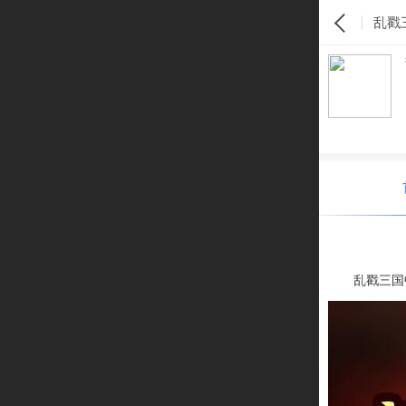
乱戳
乱戳三国