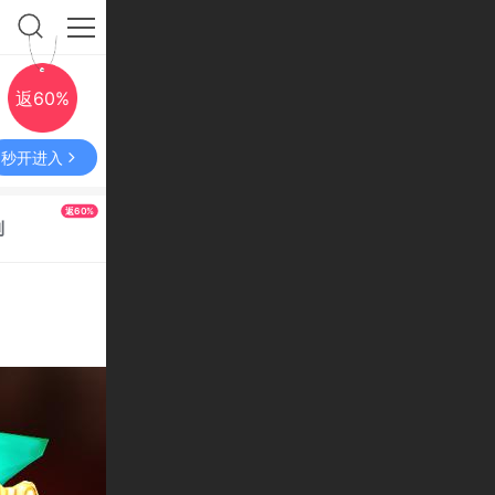
返60%
秒开进入
返60%
利