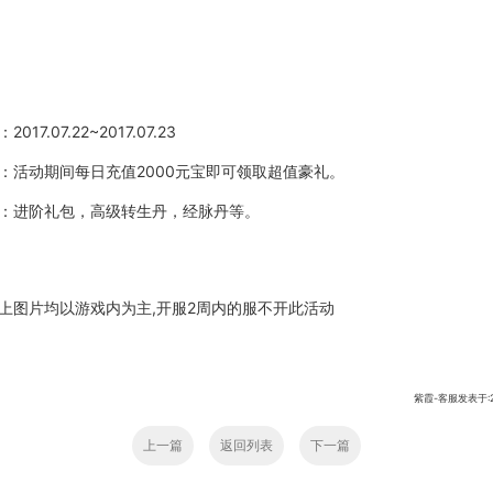
：
2017.07.22~2017.07.23
：活动期间每日充值
2000元宝即可领取超值豪礼。
：进阶礼包，高级转生丹，经脉丹等。
上图片均以游戏内为主
,开服2周内的服不开此活动
紫霞-客服发表于:201
上一篇
返回列表
下一篇