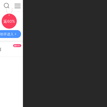
返60%
秒开进入
返60%
利