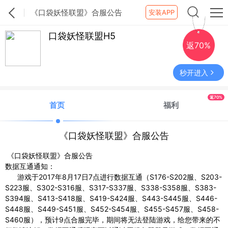
《口袋妖怪联盟》合服公告
安装APP
口袋妖怪联盟H5
返70%
秒开进入
返70%
首页
福利
《口袋妖怪联盟》合服公告
《口袋妖怪联盟》合服公告
数据互通通知：
游戏于2017年8月17日7点进行数据互通（S176-S202服、S203-
S223服、S302-S316服、S317-S337服、S338-S358服、S383-
S394服、S413-S418服、S419-S424服、S443-S445服、S446-
S448服、S449-S451服、S452-S454服、S455-S457服、S458-
S460服），预计9点合服完毕，期间将无法登陆游戏，给您带来的不