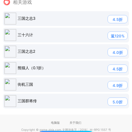
相关游戏
三国之志3
4.5折
三十六计
返120%
三国之志2
4.0折
熊猫人（0.1折）
4.5折
街机三国
4.9折
三国群将传
5.0折
电脑版
关于我们
Copyright © game.zixia.com 文网游备字〔2016〕Ｍ-RPG 1557 号