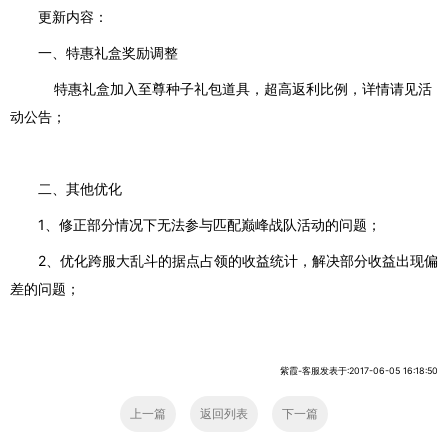
更新内容：
一、特惠礼盒奖励调整
特惠礼盒加入至尊种子礼包道具，超高返利比例，详情请见活
动公告；
二、其他优化
1、修正部分情况下无法参与匹配巅峰战队活动的问题；
2、优化跨服大乱斗的据点占领的收益统计，解决部分收益出现偏
差的问题；
紫霞-客服发表于:2017-06-05 16:18:50
上一篇
返回列表
下一篇