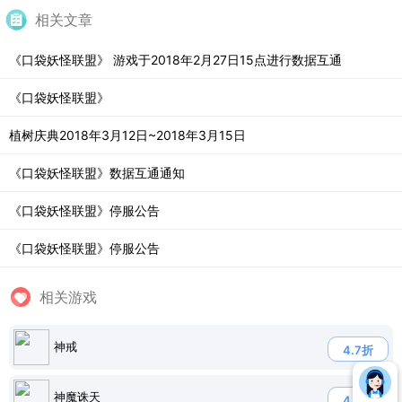
相关文章
《口袋妖怪联盟》 游戏于2018年2月27日15点进行数据互通
《口袋妖怪联盟》
植树庆典2018年3月12日~2018年3月15日
《口袋妖怪联盟》数据互通通知
《口袋妖怪联盟》停服公告
《口袋妖怪联盟》停服公告
相关游戏
神戒
4.7折
神魔诛天
4.5折