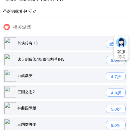
圣诞独家礼包 活动
相关游戏
剑侠传奇H5
返110%
客服
咨询
诛天剑侠(0.1折修仙割草)H5
5.0折
百战群英
4.7折
三国之志2
4.0折
神曲国际版
5.0折
三国群将传
5.0折