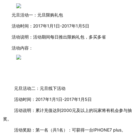
元旦活动一：元旦限购礼包
活动时间：
2017
年
1
月
1
日
-2017
年
1
月
5
日
活动说明：活动期间每日推出限购礼包，多买多省
活动内容：
元旦活动二：元旦线下活动
活动时间：
2017
年
1
月
1
日
-2017
年
1
月
5
日
活动说明：累计充值达到
2000
元及以上的玩家将有机会参与抽
奖。
活动奖励：第一名（共
1
名）：可获得一台
IPHONE7 plus
。