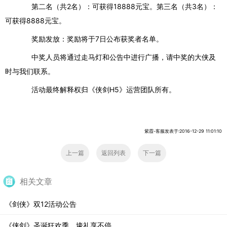
第二名（共
2
名）：可获得
18888
元宝。第三名（共
3
名）：
可获得
8888
元宝。
奖励发放：奖励将于
7
日公布获奖者名单。
中奖人员将通过走马灯和公告中进行广播，请中奖的大侠及
时与我们联系。
活动最终解释权归《侠剑
H5
》运营团队所有。
紫霞-客服发表于:2016-12-29 11:01:10
上一篇
返回列表
下一篇
相关文章
《剑侠》双12活动公告
《侠剑》圣诞狂欢季，壕礼享不停