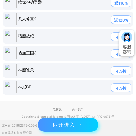
绝世神功手游
返118%
凡人修真2
返120%
猎魔战纪
4.7折
客服
咨询
热血三国3
4.8折
神魔诛天
4.5折
神戒BT
4.5折
电脑版
关于我们
Copyright © game.zixia.com 文网游备字〔2017〕Ｍ-RPG 0675 号
秒开进入
琼网文[2019]2375-206号
琼ICP备2023004832号
海南溪谷科技有限公司