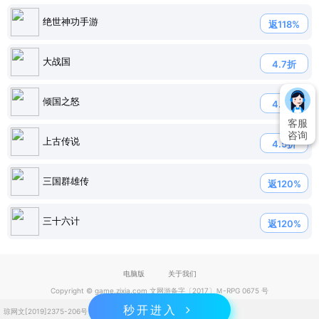
绝世神功手游
返118%
大战国
4.7折
倾国之怒
4.7折
客服
咨询
上古传说
4.5折
三国群雄传
返120%
三十六计
返120%
电脑版
关于我们
Copyright © game.zixia.com 文网游备字〔2017〕Ｍ-RPG 0675 号
秒开进入
琼网文[2019]2375-206号
琼ICP备2023004832号