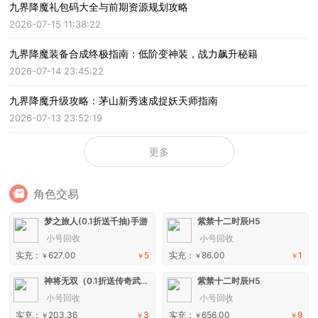
九界降魔礼包码大全与前期资源规划攻略
2026-07-15 11:38:22
九界降魔装备合成终极指南：低阶变神装，战力飙升秘籍
2026-07-14 23:45:22
九界降魔升级攻略：茅山新秀速成捉妖天师指南
2026-07-13 23:52:19
更多
角色交易
梦之旅人(0.1折送千抽)手游
紫禁十二时辰H5
小号回收
小号回收
实充：
627.00
5
实充：
86.00
1
￥
￥
￥
￥
神将无双（0.1折送传奇武将）H5
紫禁十二时辰H5
小号回收
小号回收
实充：
203.36
3
实充：
656.00
9
￥
￥
￥
￥