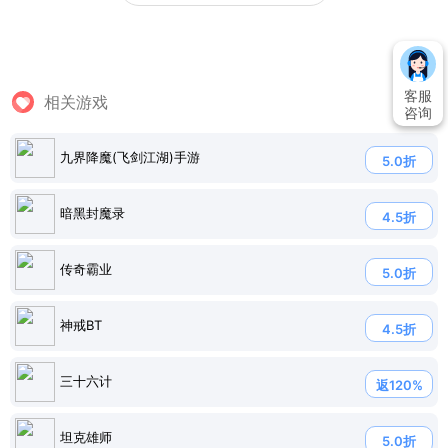
客服
相关游戏
咨询
九界降魔(飞剑江湖)手游
5.0折
暗黑封魔录
4.5折
传奇霸业
5.0折
神戒BT
4.5折
三十六计
返120%
坦克雄师
5.0折