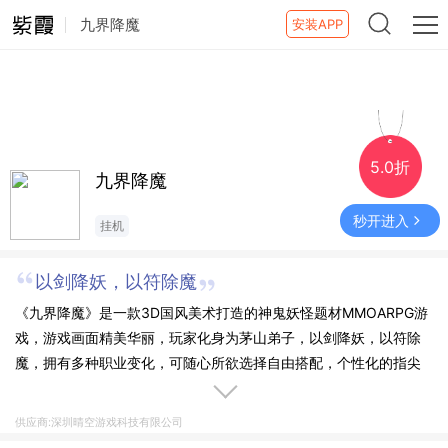
九界降魔
安装APP
5.0折
九界降魔
秒开进入
挂机
以剑降妖，以符除魔
《九界降魔》是一款3D国风美术打造的神鬼妖怪题材MMOARPG游
戏，游戏画面精美华丽，玩家化身为茅山弟子，以剑降妖，以符除
魔，拥有多种职业变化，可随心所欲选择自由搭配，个性化的指尖
技能和请神大招任你自由释放。多样化的战斗体验，丰富的活动玩
法和各种创新的游戏系统，为玩家提供了一个不一样的冒险捉妖天
供应商:深圳晴空游戏科技有限公司
地。