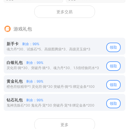
更多交易
游戏礼包
新手卡
剩余：99%
领取
魂力丹*30、试炼石*5、高级图腾袋*3、高级灵玉袋*3
白银礼包
剩余：99%
领取
灵化符·骑*30、突破丹·骑*3、魂力丹*30、1.5倍经验药水*3
黄金礼包
剩余：99%
领取
橙色符纹精华*1 灵化符·骑*30 突破丹·骑*5 绑定金条*100
钻石礼包
剩余：99%
领取
鬼神洗炼石*30 鬼化丹·宠*30 突破丹·宠*8 绑定金条*200
更多