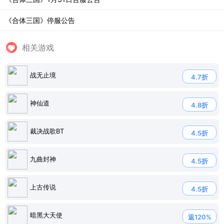
《合体三国》停服公告
相关游戏
战无止境
4.7折
神仙道
4.8折
裁决战歌BT
4.5折
九曲封神
4.5折
上古传说
4.5折
暗黑大天使
返120%