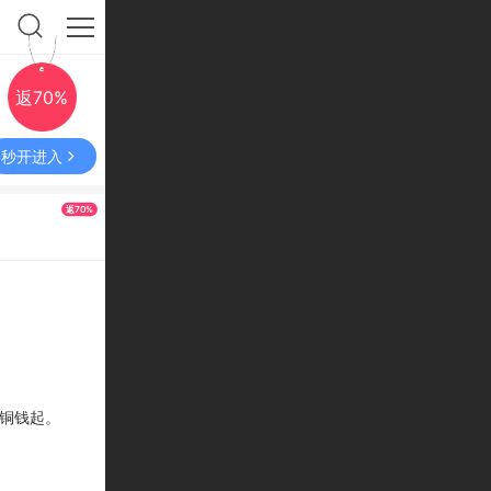
返70%
秒开进入
返70%
1铜钱起
。