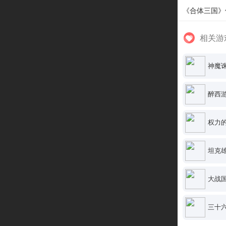
《合体三国》
相关游
神魔
醉西
权力
坦克
大战
三十