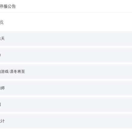
停服公告
戏
诛天
游
的游戏·凛冬将至
雄师
国
六计