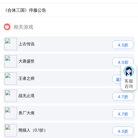
《合体三国》停服公告
相关游戏
上古传说
4.5折
大唐盛世
4.0折
王者之师
返120%
客服
咨询
战无止境
4.7折
兽厂大佬
4.7折
熊猫人（0.1折）
4.5折