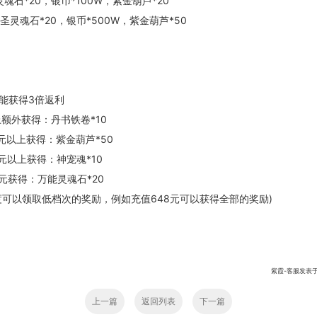
魂石*20，银币*100W，紫金葫芦*20
圣灵魂石*20，银币*500W，紫金葫芦*50
能获得3倍返利
上额外获得：丹书铁卷*10
8元以上获得：紫金葫芦*50
元以上获得：神宠魂*10
元获得：万能灵魂石*20
度可以领取低档次的奖励，例如充值648元可以获得全部的奖励)
紫霞-客服发表于:201
上一篇
返回列表
下一篇