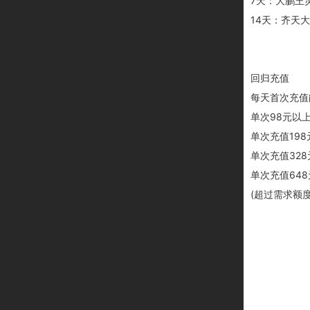
7天：大鹏王灵
14天：齐天大
回归充值
每天首次充值
单次98元以
单次充值19
单次充值328
单次充值648
(超过需求额