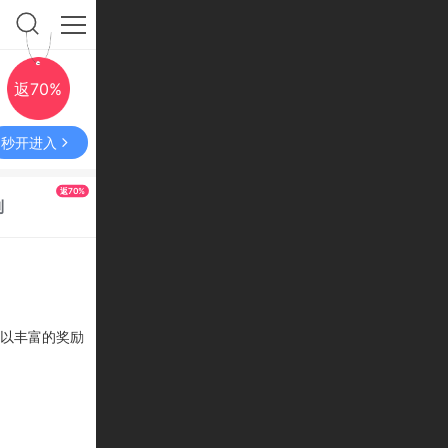
返70%
秒开进入
返70%
利
，以丰富的奖励