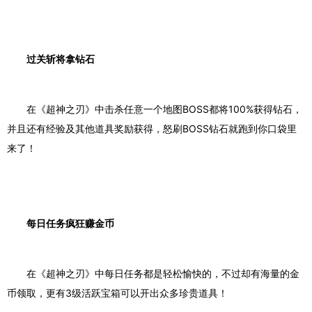
过关斩将拿钻石
在《超神之刃》中击杀任意一个地图
BOSS
都将
100%
获得钻石，
并且还有经验及其他道具奖励获得，怒刷
BOSS
钻石就跑到你口袋里
来了！
每日任务疯狂赚金币
在《超神之刃》中每日任务都是轻松愉快的，不过却有海量的金
币领取，更有
3
级活跃宝箱可以开出众多珍贵道具！