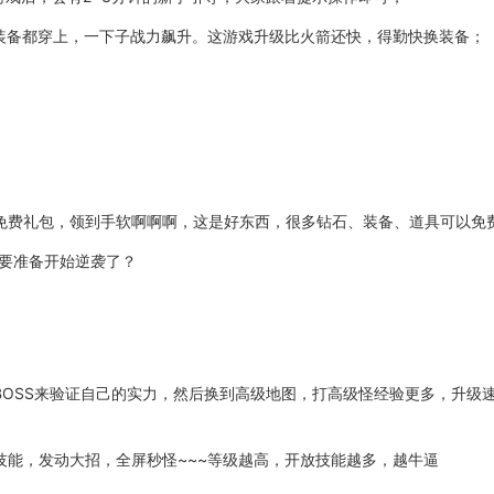
装备都穿上，一下子战力飙升。这游戏升级比火箭还快，得勤快换装备；
免费礼包，领到手软啊啊啊，这是好东西，很多钻石、装备、道具可以免
要准备开始逆袭了？
BOSS
来验证自己的实力，然后换到高级地图，打高级怪经验更多，升级
技能，发动大招，全屏秒怪
~~~
等级越高，开放技能越多，越牛逼