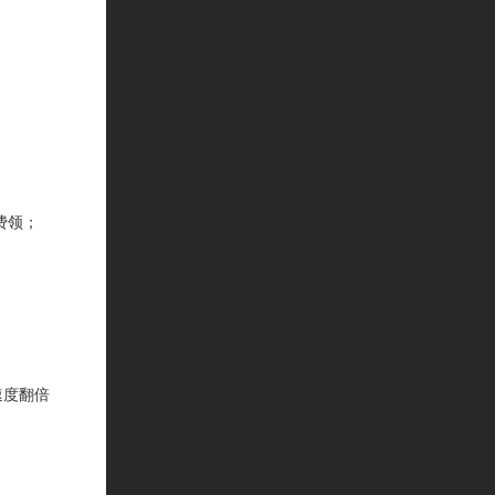
费领；
速度翻倍