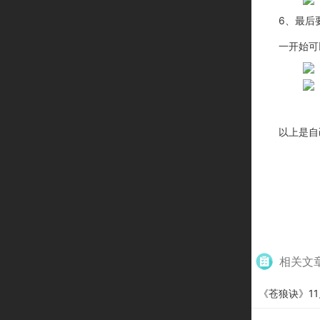
6
、最后
一开始可
以上是自
相关文
《苍狼诀》11