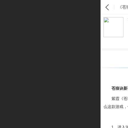
《苍
苍狼诀新
紫霞《苍
么这款游戏，
1
、进入