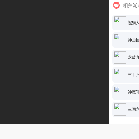
相关游
熊猫人
神曲
龙破
三十
神魔
三国之