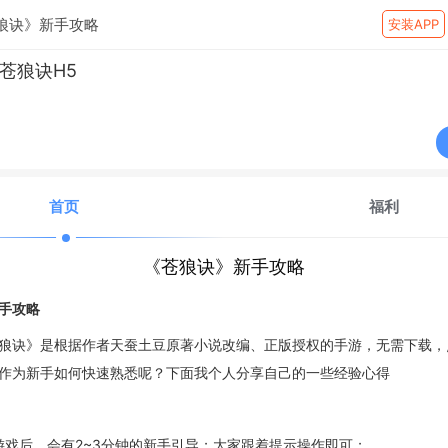
狼诀》新手攻略
安装APP
苍狼诀H5
首页
福利
《苍狼诀》新手攻略
手攻略
狼诀》是根据作者天蚕土豆原著小说改编、正版授权的手游，无需下载，
作为新手如何快速熟悉呢？下面我个人分享自己的一些经验心得
游戏后，会有
2~3
分钟的新手引导；大家跟着提示操作即可；