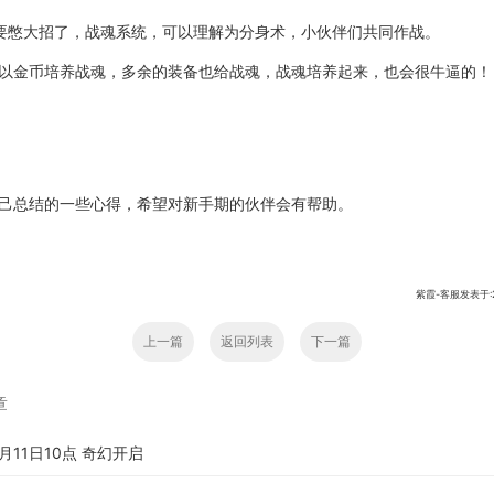
要憋大招了，战魂系统，可以理解为分身术，小伙伴们共同作战。
以金币培养战魂，多余的装备也给战魂，战魂培养起来，也会很牛逼的！
己总结的一些心得，希望对新手期的伙伴会有帮助。
紫霞-客服发表于:201
上一篇
返回列表
下一篇
章
月11日10点 奇幻开启