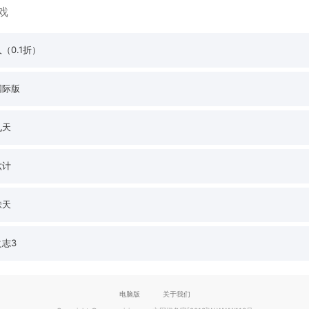
戏
（0.1折）
国际版
九天
六计
诛天
志3
电脑版
关于我们