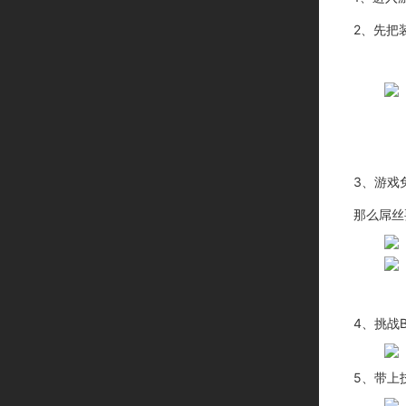
2
、先把
3
、游戏
那么屌丝
4
、挑战
5
、带上