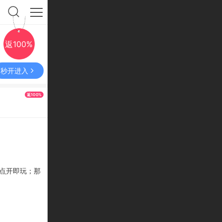
返100%
秒开进入
返100%
点开即玩
；那