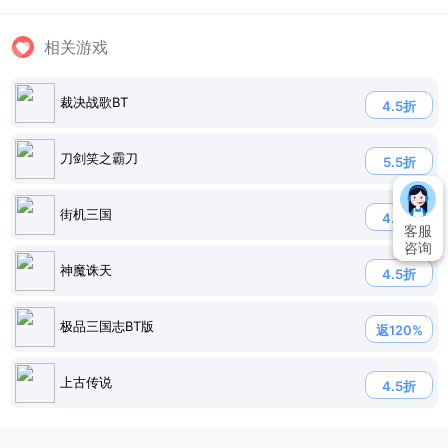
相关游戏
裁决战歌BT
4.5折
刀剑笑之霸刀
5.5折
街机三国
4.9折
客服
咨询
神魔诛天
4.5折
极品三国志BT版
返120%
上古传说
4.5折