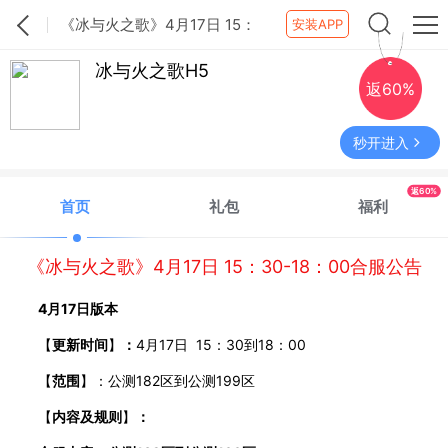
《冰与火之歌》4月17日 15：
安装APP
30-18：00合服公告
冰与火之歌H5
返60%
秒开进入
返60%
首页
礼包
福利
《冰与火之歌》4月17日 15：30-18：00合服公告
4
月
17
日版本
【
更新时间
】
：
4
月
17
日
15
：
30
到
18
：
00
【
范围
】：公测
182
区到公测
199
区
【
内容及规则
】
：