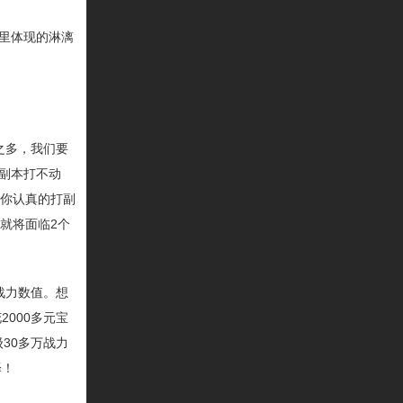
里体现的淋漓
之多，我们要
副本打不动
要你认真的打副
就将面临2个
战力数值。想
000多元宝
30多万战力
择！