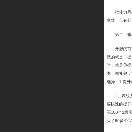
把体力丹
尽致，只有开
第二、赚
开服的前
做的就是，提
时，就是你提
本，领礼包，
选择：1.提升
1、表战
要快速的提升
买100个2
买了60多个