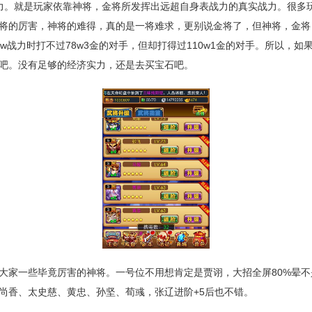
力。就是玩家依靠神将，金将所发挥出远超自身表战力的真实战力。很多
将的厉害，神将的难得，真的是一将难求，更别说金将了，但神将，金将
5w战力时打不过78w3金的对手，但却打得过110w1金的对手。所以，如
吧。没有足够的经济实力，还是去买宝石吧。
大家一些毕竟厉害的神将。一号位不用想肯定是贾诩，大招全屏80%晕不
尚香、太史慈、黄忠、孙坚、荀彧，张辽进阶+5后也不错。