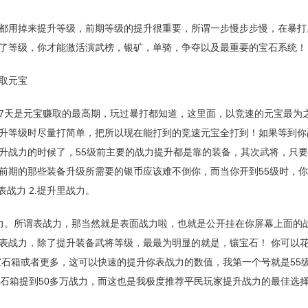
都用掉来提升等级，前期等级的提升很重要，所谓一步慢步步慢，在暴打
了等级，你才能激活演武榜，银矿，单骑，争夺以及最重要的宝石系统！
取元宝
7天是元宝赚取的最高期，玩过暴打都知道，这里面，以竞速的元宝最为
升等级时尽量打简单，把所以现在能打到的竞速元宝全打到！如果等到你
升战力的时候了，55级前主要的战力提升都是靠的装备，其次武将，只
前期的那些装备升级所需要的银币应该难不倒你，而当你开到55级时，你
表战力 2.提升里战力。
力。所谓表战力，那当然就是表面战力啦，也就是公开挂在你屏幕上面的
表战力，除了提升装备武将等级，最最为明显的就是，镶宝石！ 你可以花2
级宝石箱或者更多，这可以快速的提升你表战力的数值，我第一个号就是55级
宝石箱提到50多万战力，而这也是我极度推荐平民玩家提升战力的最佳选