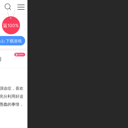
返100%
下载游戏
返100%
利
强迫症，喜欢
充分利用好这
愚蠢的事情，