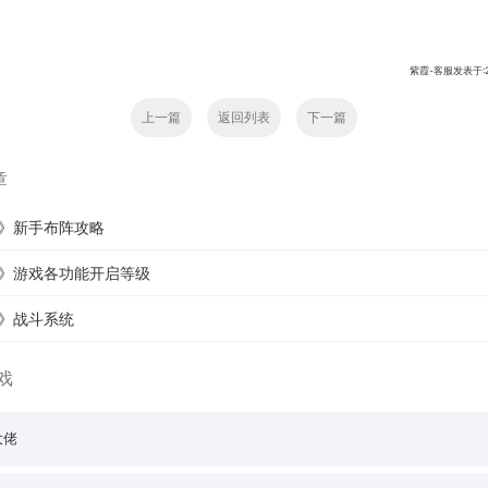
紫霞-客服发表于:201
上一篇
返回列表
下一篇
章
》新手布阵攻略
》游戏各功能开启等级
》战斗系统
戏
大佬