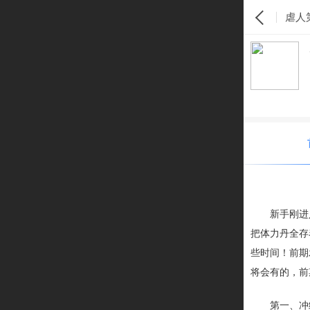
虐人
新手刚进
把体力丹全存
些时间！前期
将会有的，前
第一、冲