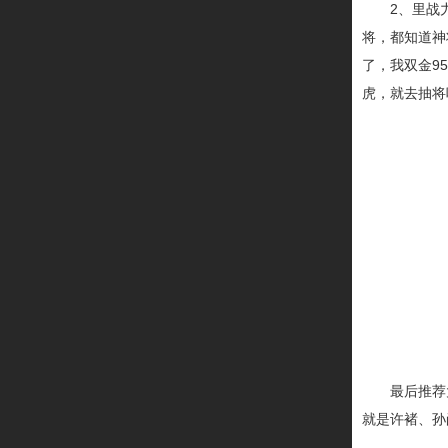
2、里战
将，都知道神
了，我双金9
虎，就去抽将
最后推荐
就是许褚、孙