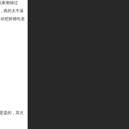
玩家都抽过
，真的太牛逼
果你想扮猪吃老
是盖的，其次