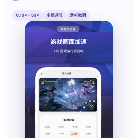
0.10×—50×
多档调节
滑杆微调