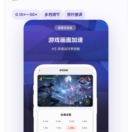
0.10×—50×
多档调节
滑杆微调