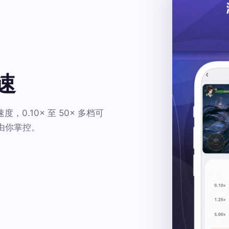
速
，0.10× 至 50× 多档可
由你掌控。