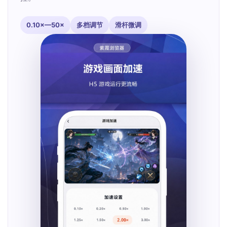
0.10×—50×
多档调节
滑杆微调