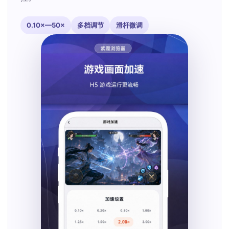
0.10×—50×
多档调节
滑杆微调