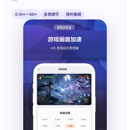
0.10×—50×
多档调节
滑杆微调