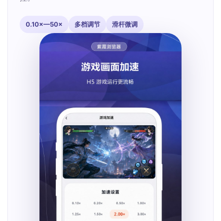
0.10×—50×
多档调节
滑杆微调